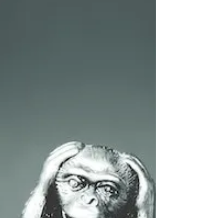
coeur.
Je remarque, j’observe, je note en ce moment un état
général assez commun à tous que l’on appelle
communément la déprime hivernale ou...