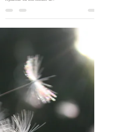
Lydie Doré
17 févr. 2022
3 min de lecture
Le covid aurait-il eu un effet positif
sur nos vies?
Alors que nous sortons doucement de deux années
critiques, nous observons d’ores et déjà les conséquences de
l’épidémie sur bon nombre de...