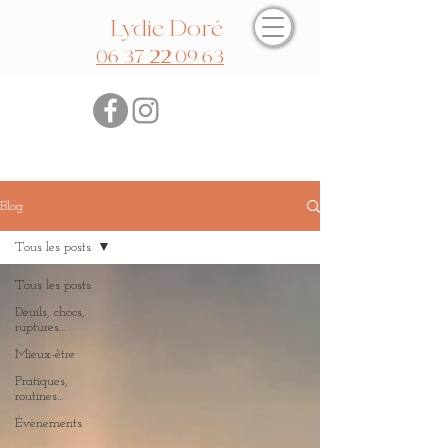
Lydie Doré
06 37 22 09 63
Blog
Tous les posts
Tous les posts
Deuils, chocs,
ruptures...
Mieux-être
Pratiques,
routines...
Évènements