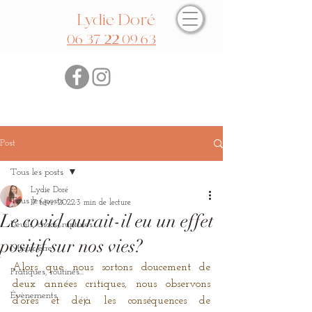
Lydie Doré
06 37 22 09 63
Post
Tous les posts
Lydie Doré
Tous les posts
17 févr. 2022
3 min de lecture
Le covid aurait-il eu un effet
Deuils, chocs, ruptures...
positif sur nos vies?
Mieux-être
Alors que nous sortons doucement de 
Pratiques, routines...
deux années critiques, nous observons 
Évènements
d’ores et déjà les conséquences de 