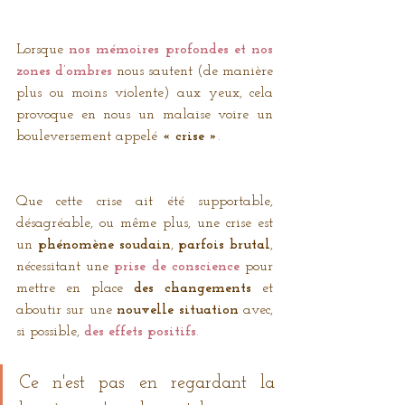
Lorsque 
nos mémoires profondes et nos 
zones d’ombres
 nous sautent (de manière 
plus ou moins violente) aux yeux, cela 
provoque en nous un malaise voire un 
bouleversement appelé 
« crise »
. 
Que cette crise ait été supportable, 
désagréable, ou même plus, une crise est 
un 
phénomène soudain
, 
parfois brutal
, 
nécessitant une 
prise de conscience
 pour 
mettre en place 
des changements
 et 
aboutir sur une
 nouvelle situation
 avec, 
si possible, 
des effets positifs
. 
Ce n'est pas en regardant la 