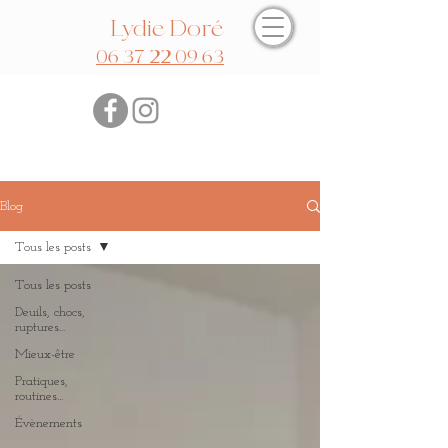
Lydie Doré
06 37 22 09 63
Blog
Tous les posts
Tous les posts
Deuils, chocs,
ruptures...
Mieux-être
Pratiques,
routines...
Évènements